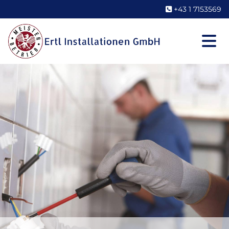
+43 1 7153569
